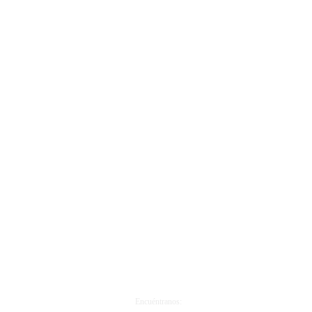
Llámanos:
Encuéntranos: