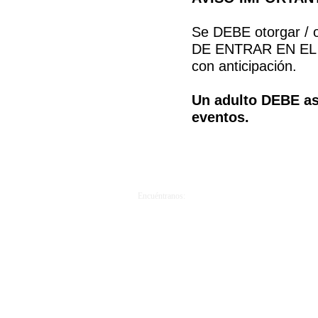
Se DEBE otorgar / o
DE ENTRAR EN EL 
con anticipación.
Un adulto DEBE as
eventos.
Llámanos:
Encuéntranos:
913.281.9222
1303 Central Avenue, 66102 PO Box 171262 KCK 